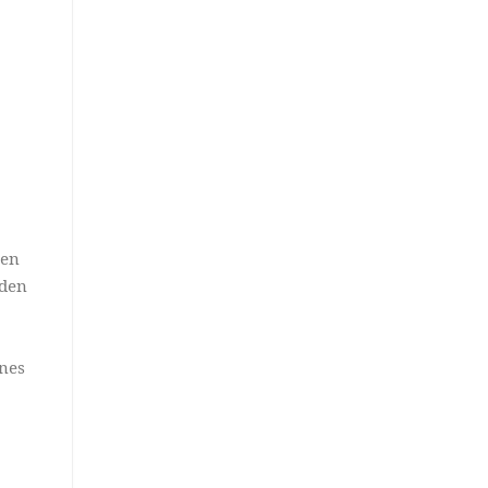
hen
nden
nes