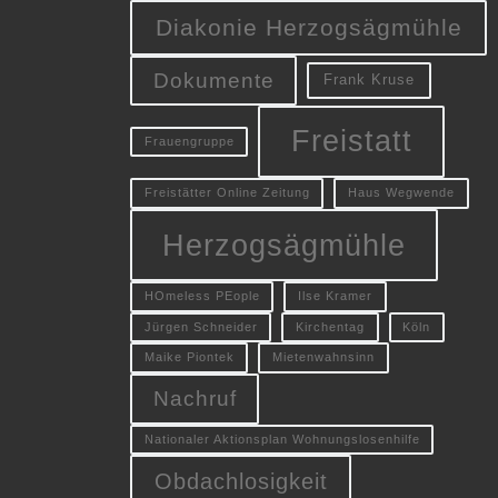
Diakonie Herzogsägmühle
Dokumente
Frank Kruse
Freistatt
Frauengruppe
Freistätter Online Zeitung
Haus Wegwende
Herzogsägmühle
HOmeless PEople
Ilse Kramer
Jürgen Schneider
Kirchentag
Köln
Maike Piontek
Mietenwahnsinn
Nachruf
Nationaler Aktionsplan Wohnungslosenhilfe
Obdachlosigkeit