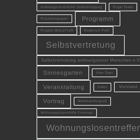
ordnungsrechtliche Unterbringung
Orga-Team
Programm
Positionspapier
Projekt WoLoTreff
Roderich Pohl
Selbstvertretung
Selbstvertretung wohnungsloser Menschen e.V
Sinnesgarten
Uwe Eger
Veranstaltung
Vorstand
Video
Vortrag
Weihnachtsgruß
Wohnungslosenhilfe Freistatt
Wohnungslosentreffe