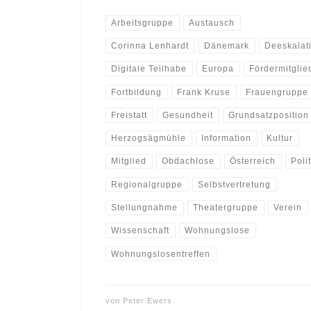
Arbeitsgruppe
Austausch
Corinna Lenhardt
Dänemark
Deeskalat
Digitale Teilhabe
Europa
Fördermitglie
Fortbildung
Frank Kruse
Frauengruppe
Freistatt
Gesundheit
Grundsatzposition
Herzogsägmühle
Information
Kultur
Mitglied
Obdachlose
Österreich
Polit
Regionalgruppe
Selbstvertretung
Stellungnahme
Theatergruppe
Verein
Wissenschaft
Wohnungslose
Wohnungslosentreffen
von
Peter Ewers