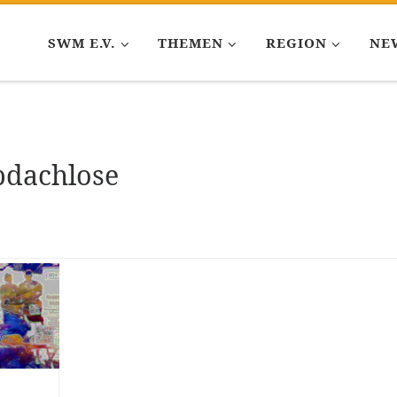
SWM E.V.
THEMEN
REGION
NE
bdachlose