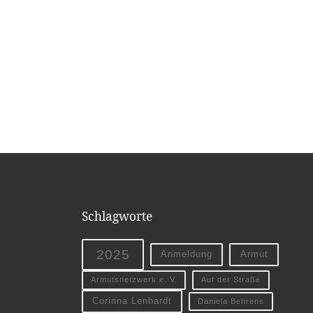
Schlagworte
2025
Anmeldung
Armut
Armutsnetzwerk e. V.
Auf der Straße
Corinna Lenhardt
Daniela Behrens