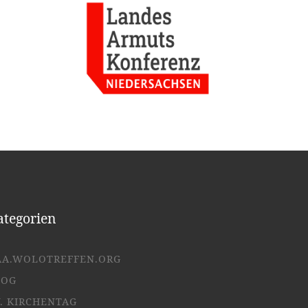
ategorien
AA.WOLOTREFFEN.ORG
LOG
. KIRCHENTAG