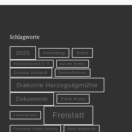
Schlagworte
2025
Anmeldung
Armut
Armutsnetzwerk e. V.
Auf der Straße
Corinna Lenhardt
Daniela Behrens
Diakonie Herzogsägmühle
Dokumente
Frank Kruse
Freistatt
Frauengruppe
Freistätter Online Zeitung
Haus Wegwende