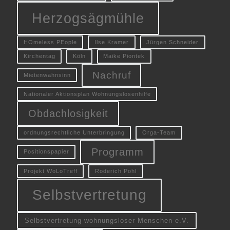
Herzogsägmühle
HOmeless PEople
Ilse Kramer
Jürgen Schneider
Kirchentag
Köln
Maike Piontek
Nachruf
Mietenwahnsinn
Nationaler Aktionsplan Wohnungslosenhilfe
Obdachlosigkeit
ordnungsrechtliche Unterbringung
Orga-Team
Programm
Positionspapier
Projekt WoLoTreff
Roderich Pohl
Selbstvertretung
Selbstvertretung wohnungsloser Menschen e.V.