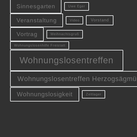
Sinnesgarten
Uwe Eger
Veranstaltung
Vorstand
Video
Vortrag
Weihnachtsgruß
Wohnungslosenhilfe Freistatt
Wohnungslosentreffen
Wohnungslosentreffen Herzogsägmü
Wohnungslosigkeit
Zeltlager