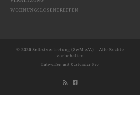
VERNETZUNG
WOHNUNGSLOSENTREFFEN
© 2026
Selbstvertretung (SwM e.V.)
–
Alle Rechte
vorbehalten
Entworfen mit
Customizr Pro