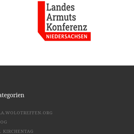
ategorien
AA.WOLOTREFFEN.ORG
LOG
. KIRCHENTAG