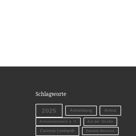
Schlagworte
2025
Anmeldung
Armut
Armutsnetzwerk e. V.
Auf der Straße
Corinna Lenhardt
Daniela Behrens