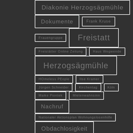
Diakonie Herzogsägmühle
Dokumente
Frank Kruse
Freistatt
Frauengruppe
Freistätter Online Zeitung
Haus Wegwende
Herzogsägmühle
HOmeless PEople
Ilse Kramer
Jürgen Schneider
Kirchentag
Köln
Maike Piontek
Mietenwahnsinn
Nachruf
Nationaler Aktionsplan Wohnungslosenhilfe
Obdachlosigkeit