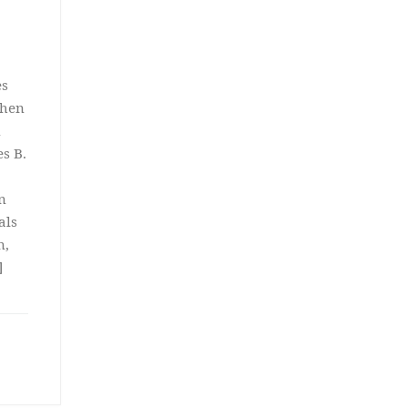
es
chen
n
s B.
n
als
n,
]