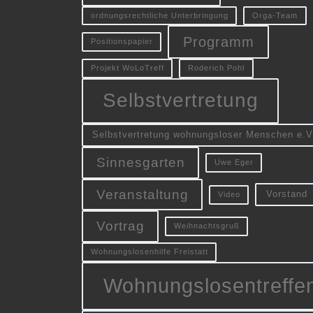
ordnungsrechtliche Unterbringung
Orga-Team
Programm
Positionspapier
Projekt WoLoTreff
Roderich Pohl
Selbstvertretung
Selbstvertretung wohnungsloser Menschen e.V
Sinnesgarten
Uwe Eger
Veranstaltung
Vorstand
Video
Vortrag
Weihnachtsgruß
Wohnungslosenhilfe Freistatt
Wohnungslosentreffe