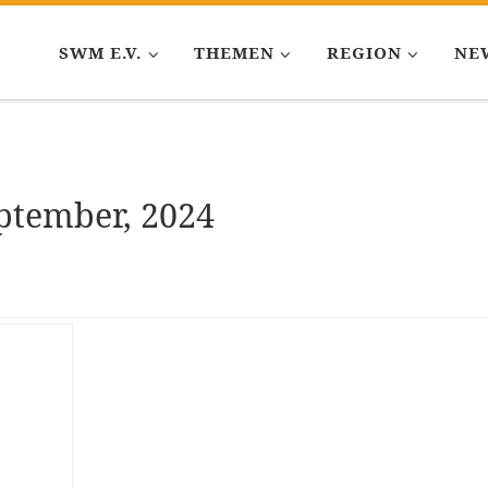
SWM E.V.
THEMEN
REGION
NE
eptember, 2024