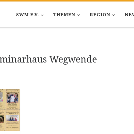
SWM E.V.
THEMEN
REGION
NE
Seminarhaus Wegwende