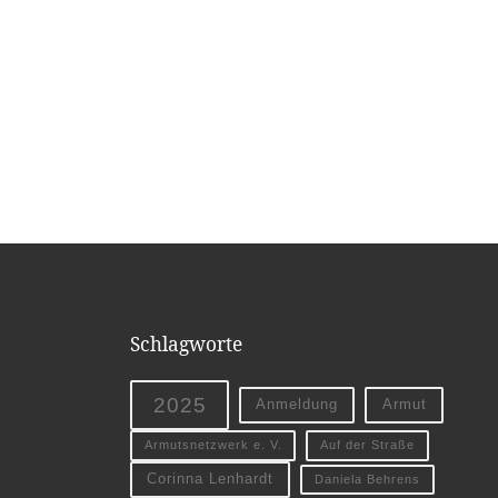
Schlagworte
2025
Anmeldung
Armut
Armutsnetzwerk e. V.
Auf der Straße
Corinna Lenhardt
Daniela Behrens