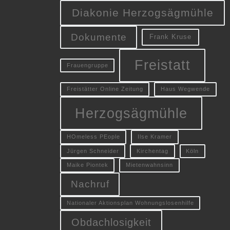
Diakonie Herzogsägmühle
Dokumente
Frank Kruse
Freistatt
Frauengruppe
Freistätter Online Zeitung
Haus Wegwende
Herzogsägmühle
HOmeless PEople
Ilse Kramer
Jürgen Schneider
Kirchentag
Köln
Maike Piontek
Mietenwahnsinn
Nachruf
Nationaler Aktionsplan Wohnungslosenhilfe
Obdachlosigkeit