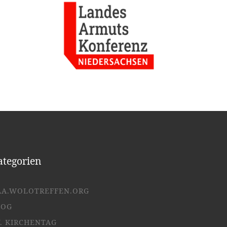
ategorien
AA.WOLOTREFFEN.ORG
LOG
. KIRCHENTAG