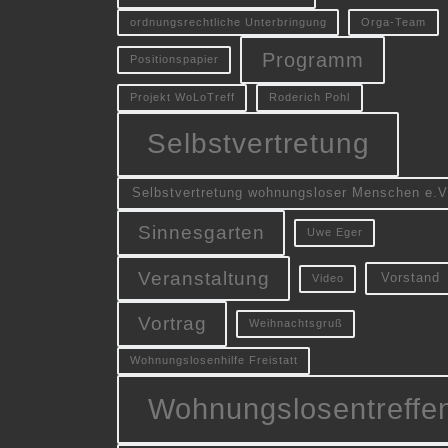
ordnungsrechtliche Unterbringung
Orga-Team
Programm
Positionspapier
Projekt WoLoTreff
Roderich Pohl
Selbstvertretung
Selbstvertretung wohnungsloser Menschen e.V
Sinnesgarten
Uwe Eger
Veranstaltung
Vorstand
Video
Vortrag
Weihnachtsgruß
Wohnungslosenhilfe Freistatt
Wohnungslosentreffe