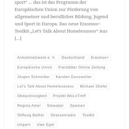
sport“ … das ist das Programm der
Europäischen Union zur Förderung von
allgemeiner und beruflicher Bildung, Jugend
und Sport in Europa. Das neue Erasmus+
Toolkit „Let’s Talk About Homelessness“ Aus
[…]
Armutsnetzwerk e. V.
Deutschland
Erasmus+
Europäische Union
Freistätter Online Zeitung
Jürgen Schneider
Karsten Dunzweiler
Let's Talk About Homelessness
Michael Stiefel
Obdachlosigkeit
Projekt WoLoTreff
Regina Amer
Slowakei
Spanien
Stiftung Bethel
Strassenradio
Toolkit
Ungarn
Uwe Eger