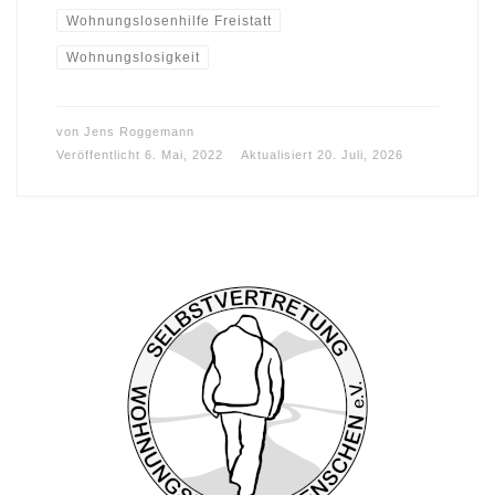
Wohnungslosenhilfe Freistatt
Wohnungslosigkeit
von
Jens Roggemann
Veröffentlicht
6. Mai, 2022
Aktualisiert
20. Juli, 2026