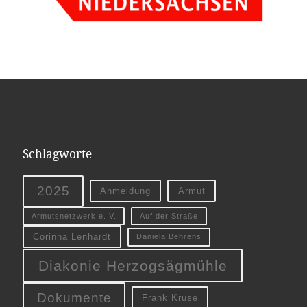
Schlagworte
2025
Anmeldung
Armut
Armutsnetzwerk e. V.
Auf der Straße
Corinna Lenhardt
Daniela Behrens
Diakonie Herzogsägmühle
Dokumente
Frank Kruse