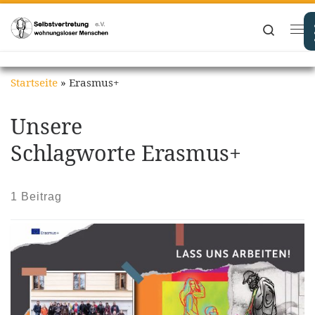
Zum Inhalt springen
Search
Me
Startseite
»
Erasmus+
Unsere
Schlagworte Erasmus+
1 Beitrag