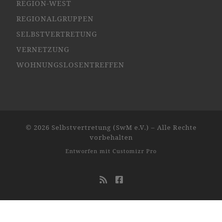
REGION-WEST
REGIONALGRUPPEN
SELBSTVERTRETUNG
VERNETZUNG
WOHNUNGSLOSENTREFFEN
© 2026
Selbstvertretung (SwM e.V.)
–
Alle Rechte
vorbehalten
Entworfen mit
Customizr Pro