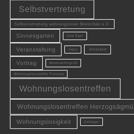
Selbstvertretung
Selbstvertretung wohnungsloser Menschen e.V.
Sinnesgarten
Uwe Eger
Veranstaltung
Vorstand
Video
Vortrag
Weihnachtsgruß
Wohnungslosenhilfe Freistatt
Wohnungslosentreffen
Wohnungslosentreffen Herzogsägmü
Wohnungslosigkeit
Zeltlager