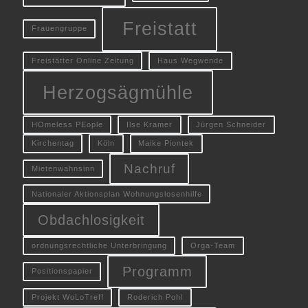
Freistatt
Frauengruppe
Freistätter Online Zeitung
Haus Wegwende
Herzogsägmühle
HOmeless PEople
Ilse Kramer
Jürgen Schneider
Kirchentag
Köln
Maike Piontek
Nachruf
Mietenwahnsinn
Nationaler Aktionsplan Wohnungslosenhilfe
Obdachlosigkeit
ordnungsrechtliche Unterbringung
Orga-Team
Programm
Positionspapier
Projekt WoLoTreff
Roderich Pohl