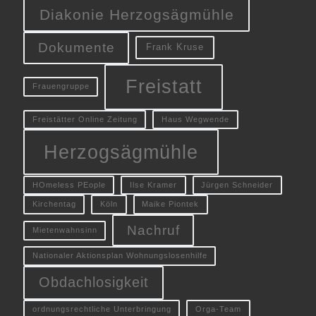
Diakonie Herzogsägmühle
Dokumente
Frank Kruse
Freistatt
Frauengruppe
Freistätter Online Zeitung
Haus Wegwende
Herzogsägmühle
HOmeless PEople
Ilse Kramer
Jürgen Schneider
Kirchentag
Köln
Maike Piontek
Nachruf
Mietenwahnsinn
Nationaler Aktionsplan Wohnungslosenhilfe
Obdachlosigkeit
ordnungsrechtliche Unterbringung
Orga-Team