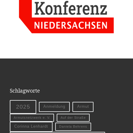
Schlagworte
2025
Anmeldung
Armut
Armutsnetzwerk e. V.
Auf der Straße
Corinna Lenhardt
Daniela Behrens