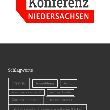
Schlagworte
2025
Anmeldung
Armut
Armutsnetzwerk e. V.
Auf der Straße
Corinna Lenhardt
Daniela Behrens