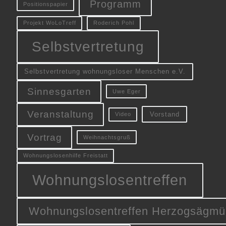
Programm
Positionspapier
Projekt WoLoTreff
Roderich Pohl
Selbstvertretung
Selbstvertretung wohnungsloser Menschen e.V.
Sinnesgarten
Uwe Eger
Veranstaltung
Vorstand
Video
Vortrag
Weihnachtsgruß
Wohnungslosenhilfe Freistatt
Wohnungslosentreffen
Wohnungslosentreffen Herzogsägmü