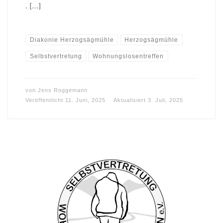
. […]
Diakonie Herzogsägmühle
Herzogsägmühle
Selbstvertretung
Wohnungslosentreffen
von
Jens Roggemann
Veröffentlicht
11. Juni, 2025
Aktualisiert
3. Juli, 2025