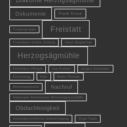
Diakonie Herzogsägmühle
Dokumente
Frank Kruse
Freistatt
Frauengruppe
Freistätter Online Zeitung
Haus Wegwende
Herzogsägmühle
HOmeless PEople
Ilse Kramer
Jürgen Schneider
Kirchentag
Köln
Maike Piontek
Nachruf
Mietenwahnsinn
Nationaler Aktionsplan Wohnungslosenhilfe
Obdachlosigkeit
ordnungsrechtliche Unterbringung
Orga-Team