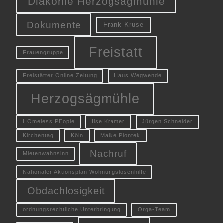
Diakonie Herzogsägmühle
Dokumente
Frank Kruse
Freistatt
Frauengruppe
Freistätter Online Zeitung
Haus Wegwende
Herzogsägmühle
HOmeless PEople
Ilse Kramer
Jürgen Schneider
Kirchentag
Köln
Maike Piontek
Nachruf
Mietenwahnsinn
Nationaler Aktionsplan Wohnungslosenhilfe
Obdachlosigkeit
ordnungsrechtliche Unterbringung
Orga-Team