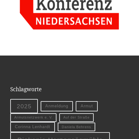
Schlagworte
2025
Anmeldung
Armut
Armutsnetzwerk e. V.
Auf der Straße
Corinna Lenhardt
Daniela Behrens