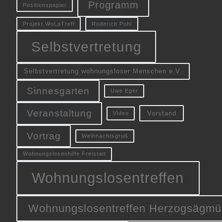
Programm
Positionspapier
Projekt WoLoTreff
Roderich Pohl
Selbstvertretung
Selbstvertretung wohnungsloser Menschen e.V.
Sinnesgarten
Uwe Eger
Veranstaltung
Vorstand
Video
Vortrag
Weihnachtsgruß
Wohnungslosenhilfe Freistatt
Wohnungslosentreffen
Wohnungslosentreffen Herzogsägmü