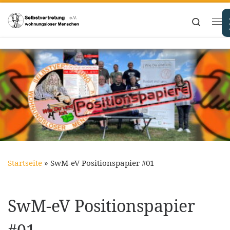
Zum Inhalt springen
Search
Me
Startseite
»
SwM-eV Positionspapier #01
SwM-eV Positionspapier