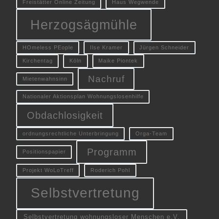
Freistätter Online Zeitung
Haus Wegwende
Herzogsägmühle
HOmeless PEople
Ilse Kramer
Jürgen Schneider
Kirchentag
Köln
Maike Piontek
Nachruf
Mietenwahnsinn
Nationaler Aktionsplan Wohnungslosenhilfe
Obdachlosigkeit
ordnungsrechtliche Unterbringung
Orga-Team
Programm
Positionspapier
Projekt WoLoTreff
Roderich Pohl
Selbstvertretung
Selbstvertretung wohnungsloser Menschen e.V.