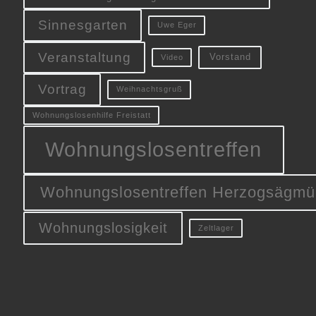
Sinnesgarten
Uwe Eger
Veranstaltung
Vorstand
Video
Vortrag
Weihnachtsgruß
Wohnungslosenhilfe Freistatt
Wohnungslosentreffen
Wohnungslosentreffen Herzogsägmü
Wohnungslosigkeit
Zeltlager