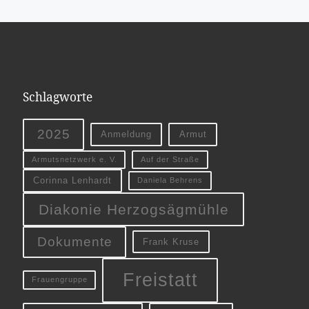
Schlagworte
2025
Anmeldung
Armut
Armutsnetzwerk e. V.
Auf der Straße
Corinna Lenhardt
Daniela Behrens
Diakonie Herzogsägmühle
Dokumente
Frank Kruse
Freistatt
Frauengruppe