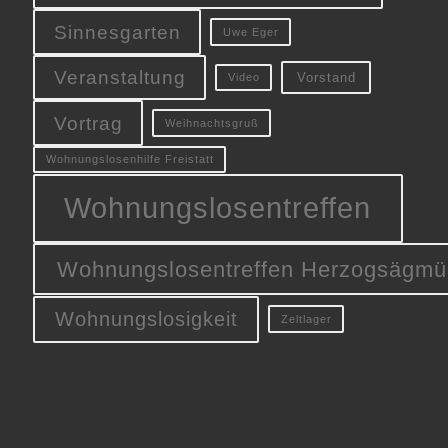
Sinnesgarten
Uwe Eger
Veranstaltung
Vorstand
Video
Vortrag
Weihnachtsgruß
Wohnungslosenhilfe Freistatt
Wohnungslosentreffen
Wohnungslosentreffen Herzogsägmü
Wohnungslosigkeit
Zeltlager