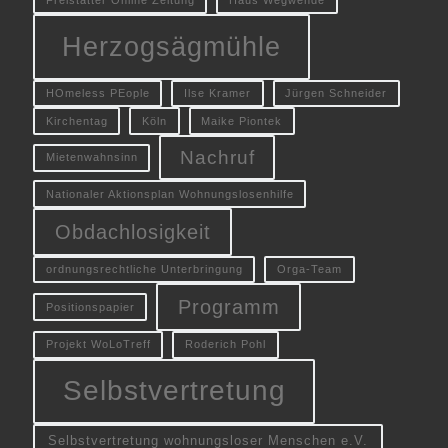
Freistätter Online Zeitung
Haus Wegwende
Herzogsägmühle
HOmeless PEople
Ilse Kramer
Jürgen Schneider
Kirchentag
Köln
Maike Piontek
Nachruf
Mietenwahnsinn
Nationaler Aktionsplan Wohnungslosenhilfe
Obdachlosigkeit
ordnungsrechtliche Unterbringung
Orga-Team
Programm
Positionspapier
Projekt WoLoTreff
Roderich Pohl
Selbstvertretung
Selbstvertretung wohnungsloser Menschen e.V.