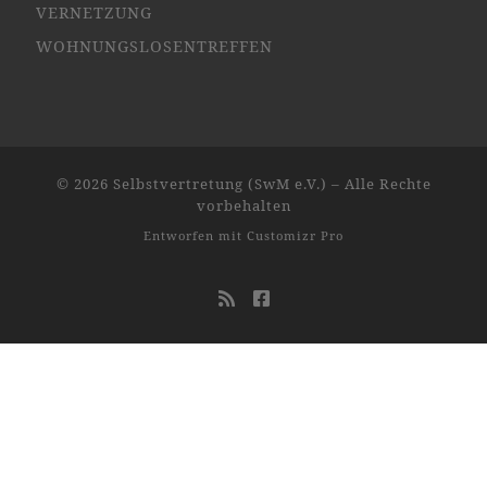
VERNETZUNG
WOHNUNGSLOSENTREFFEN
© 2026
Selbstvertretung (SwM e.V.)
–
Alle Rechte
vorbehalten
Entworfen mit
Customizr Pro