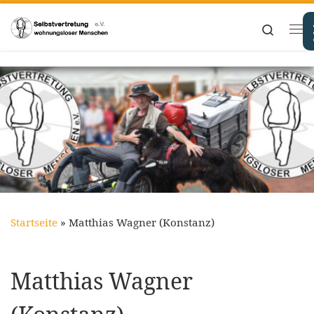
Zum Inhalt springen
Search
Me
Startseite
»
Matthias Wagner (Konstanz)
Matthias Wagner